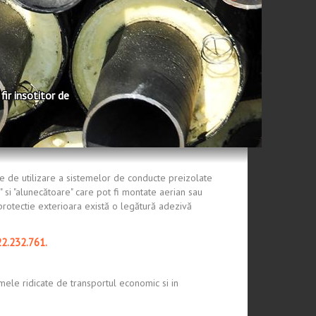
ir insotitor de
le de utilizare a sistemelor de conducte preizolate
 si "alunecătoare" care pot fi montate aerian sau
 protectie exterioara există o legătură adezivă
22.232.761
.
ele ridicate de transportul economic si in