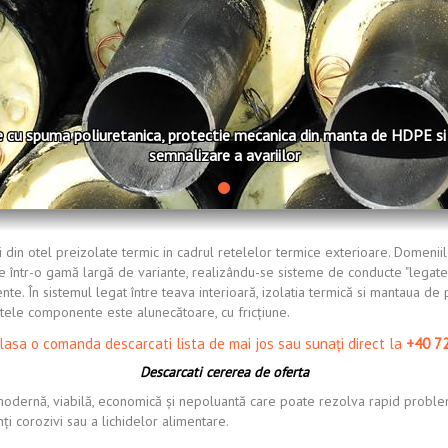
e cu spuma poliuretanica, protectie mecanica din manta de HDPE si f
semnalizare a avariilor
 din otel preizolate termic in cadrul retelelor termice exterioare. Domenii
e într-o gamă largă de variante, realizându-se sisteme de conducte "legate"
nte. În sistemul legat între teava interioară, izolatia termică si mantaua de
ntele componente este alunecătoare, cu fricţiune.
lasa o comanda descarcati lista de mai jos sau sunați direct la
+40 7
Descarcati cererea de oferta
modernă, viabilă, economică şi nepoluantă care poate rezolva rapid problem
ţi corozivi sau a lichidelor alimentare.