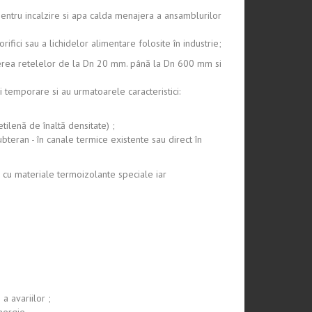
pentru incalzire si apa calda menajera a ansamblurilor
rifici sau a lichidelor alimentare folosite în industrie;
mpunerea retelelor de la Dn 20 mm. până la Dn 600 mm si
 temporare si au urmatoarele caracteristici:
tilenă de înaltă densitate) ;
subteran - în canale termice existente sau direct în
 cu materiale termoizolante speciale iar
a avariilor ;