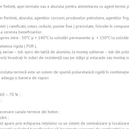
ei fiebinti, apei termale sau a aburului pentru alimentarea cu agent termic 
 fierbinti, aburului, agentilor corozivi, produselor petroliere, agentilor frigo
tel ( ramificatii, coturi, reductii, puncte fixe ) preizolate, folosite în co
a cererea beneficiarilor.
ns intre - 50°C şi + 140°C la solicitări permanente şi + 150°C la solicitări
etanica rigida ( PUR ),
j aerian – tub spiro din tablă de aluminiu, la montaj subteran – tub din polie
uporţi încastraţi în ziduri de rezistenţă sau pe stâlpi şi estacade sau montaj 
izolatia termică este un sistem de spumă poliuretanică rigidă în combinaţie
e adauga o bariera de vapori
 60 – 70 % ;
 ;
necesare canale termice din beton ;
ării ;
pot apare prin echiparea reţelelor cu un sistem de semnalizare şi localizare 