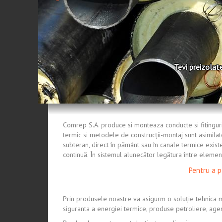
Tevi preizolat
Comrep S.A. produce si monteaza conducte si fitinguri
termic si metodele de construcţii-montaj sunt asimilat
subteran, direct în pământ sau în canale termice existe
continuă. În sistemul alunecător legătura între eleme
Pentru a p
Prin produsele noastre va asigurm o soluţie tehnica 
siguranta a energiei termice, produse petroliere, agen