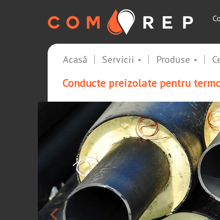
Co
Acasă
Servicii
Produse
Ce
Conducte preizolate pentru termo
<