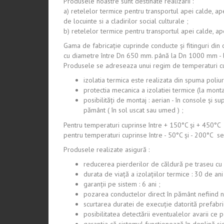
Produsele noastre sunt destinate realizarii :
a) retelelor termice pentru transportul apei calde, ap
de locuinte si a cladirilor social culturale ;
b) retelelor termice pentru transportul apei calde, apei
Gama de fabricaţie cuprinde conducte şi fitinguri din o
cu diametre între Dn 650 mm. până la Dn 1000 mm - l
Produsele se adreseaza unui regim de temperaturi cupri
izolatia termica este realizata din spuma poliur
protectia mecanica a izolatiei termice (la monta
posibilităţi de montaj : aerian - în console şi s
pământ ( în sol uscat sau umed ) ;
Pentru temperaturi cuprinse între + 150°C şi + 450°C 
pentru temperaturi cuprinse între - 50°C şi - 200°C s
Produsele realizate asigură :
reducerea pierderilor de căldură pe traseu cu
durata de viaţă a izolaţiilor termice : 30 de ani
garanţii pe sistem : 6 ani ;
pozarea conductelor direct în pământ nefiind 
scurtarea duratei de execuţie datorită prefabric
posibilitatea detectării eventualelor avarii ce 