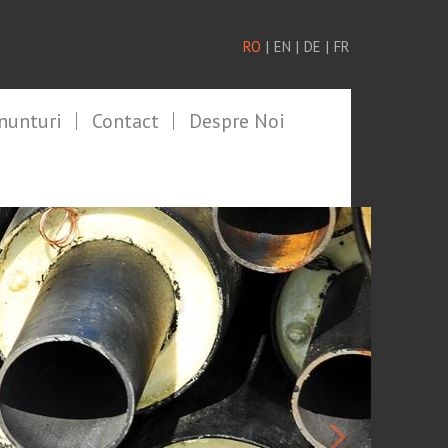
RO
|
EN
|
DE
|
FR
Anunturi
Contact
Despre Noi
>