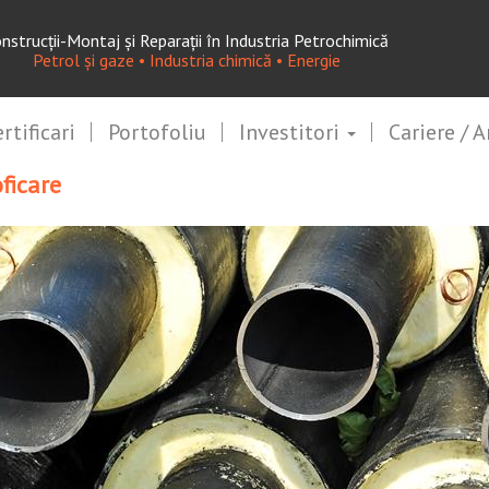
nstrucţii-Montaj şi Reparaţii în Industria Petrochimică
Petrol şi gaze • Industria chimică • Energie
rtificari
Portofoliu
Investitori
Cariere / 
ficare